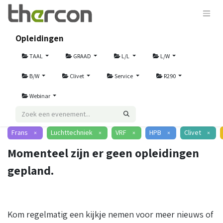
Opleidingen
TAAL
GRAAD
L/L
L/W
B/W
Clivet
Service
R290
Webinar
Frans
Luchttechniek
VRF
HPB
Clivet
×
×
×
×
×
Momenteel zijn er geen opleidingen
gepland.
Kom regelmatig een kijkje nemen voor meer nieuws of