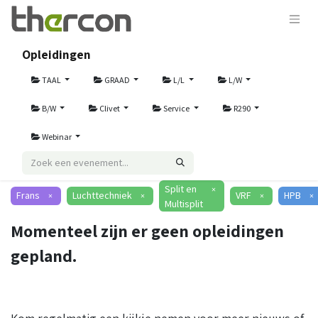
Opleidingen
TAAL
GRAAD
L/L
L/W
B/W
Clivet
Service
R290
Webinar
Split en
×
Frans
Luchttechniek
VRF
HPB
×
×
×
×
Multisplit
Momenteel zijn er geen opleidingen
gepland.