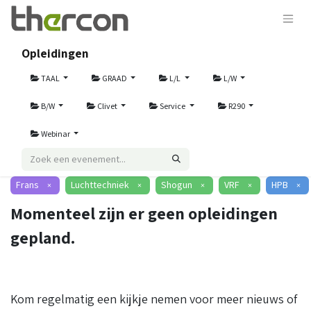
Opleidingen
TAAL
GRAAD
L/L
L/W
B/W
Clivet
Service
R290
Webinar
Frans
Luchttechniek
Shogun
VRF
HPB
×
×
×
×
×
Momenteel zijn er geen opleidingen
gepland.
Kom regelmatig een kijkje nemen voor meer nieuws of