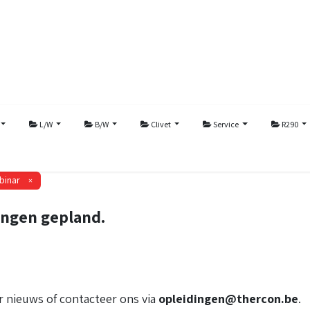
L/W
B/W
Clivet
Service
R290
binar
×
ingen gepland.
 nieuws of contacteer ons via
opleidingen@thercon.be
.