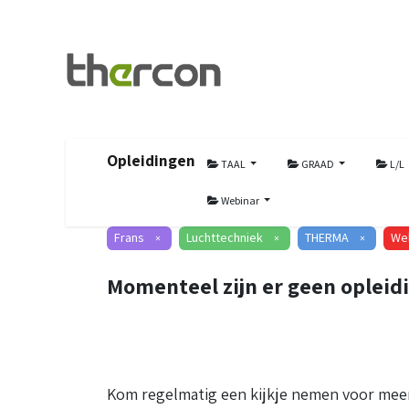
Opleidingen
TAAL
GRAAD
L/L
Webinar
Frans
Luchttechniek
THERMA
We
×
×
×
Momenteel zijn er geen opleid
Kom regelmatig een kijkje nemen voor meer