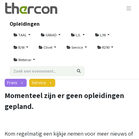
Opleidingen
TAAL
GRAAD
L/L
L/W
B/W
Clivet
Service
R290
Webinar
Frans
Service
×
×
Momenteel zijn er geen opleidingen
gepland.
Kom regelmatig een kijkje nemen voor meer nieuws of