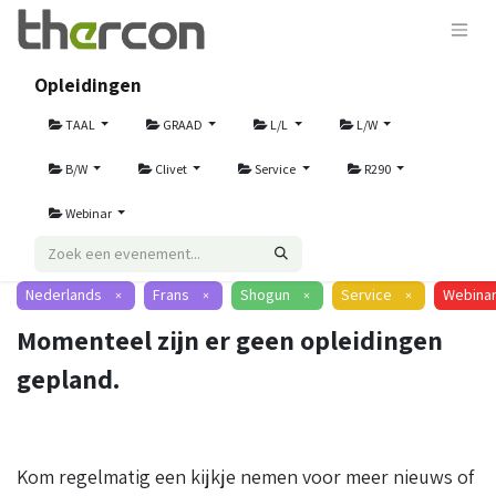
Opleidingen
TAAL
GRAAD
L/L
L/W
B/W
Clivet
Service
R290
Webinar
Nederlands
Frans
Shogun
Service
Webina
×
×
×
×
Momenteel zijn er geen opleidingen
gepland.
Kom regelmatig een kijkje nemen voor meer nieuws of