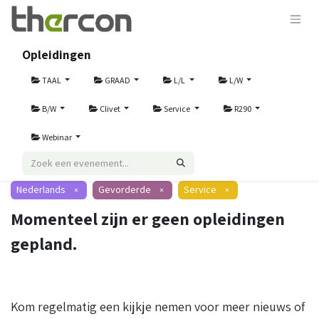
Opleidingen
TAAL
GRAAD
L/L
L/W
B/W
Clivet
Service
R290
Webinar
Nederlands
Gevorderde
Service
×
×
×
Momenteel zijn er geen opleidingen
gepland.
Kom regelmatig een kijkje nemen voor meer nieuws of