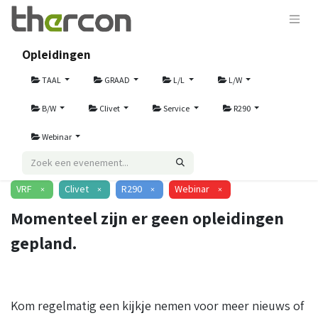
Opleidingen
TAAL
GRAAD
L/L
L/W
B/W
Clivet
Service
R290
Webinar
VRF
Clivet
R290
Webinar
×
×
×
×
Momenteel zijn er geen opleidingen
gepland.
Kom regelmatig een kijkje nemen voor meer nieuws of