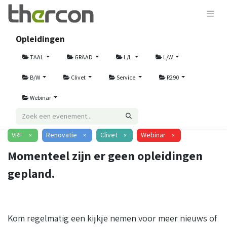
Opleidingen
TAAL
GRAAD
L/L
L/W
B/W
Clivet
Service
R290
Webinar
VRF
Renovatie
Clivet
Webinar
×
×
×
×
Momenteel zijn er geen opleidingen
gepland.
Kom regelmatig een kijkje nemen voor meer nieuws of