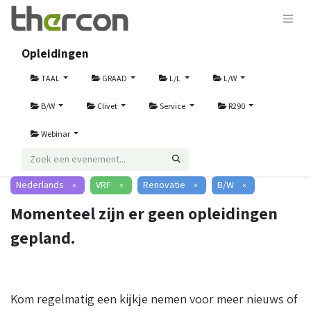
Opleidingen
TAAL
GRAAD
L/L
L/W
B/W
Clivet
Service
R290
Webinar
Nederlands
VRF
Renovatie
B/W
×
×
×
×
Momenteel zijn er geen opleidingen
gepland.
Kom regelmatig een kijkje nemen voor meer nieuws of