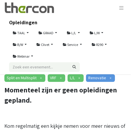
Opleidingen
TAAL
GRAAD
L/L
L/W
B/W
Clivet
Service
R290
Webinar
Split en Multisplit
VRF
L/L
Renovatie
×
×
×
×
Momenteel zijn er geen opleidingen
gepland.
Kom regelmatig een kijkje nemen voor meer nieuws of