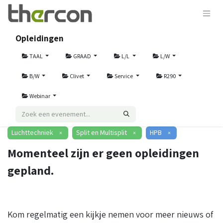
Opleidingen
TAAL
GRAAD
L/L
L/W
B/W
Clivet
Service
R290
Webinar
Luchttechniek
Split en Multisplit
HPB
×
×
×
Momenteel zijn er geen opleidingen
gepland.
Kom regelmatig een kijkje nemen voor meer nieuws of