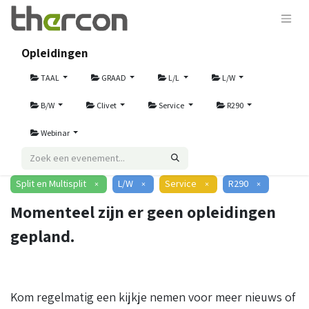
Opleidingen
TAAL
GRAAD
L/L
L/W
B/W
Clivet
Service
R290
Webinar
Split en Multisplit
L/W
Service
R290
×
×
×
×
Momenteel zijn er geen opleidingen
gepland.
Kom regelmatig een kijkje nemen voor meer nieuws of