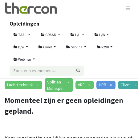
Opleidingen
TAAL
GRAAD
L/L
L/W
B/W
Clivet
Service
R290
Webinar
Split en
×
Luchttechniek
VRF
HPB
Clivet
×
×
×
×
Multisplit
Momenteel zijn er geen opleidingen
gepland.