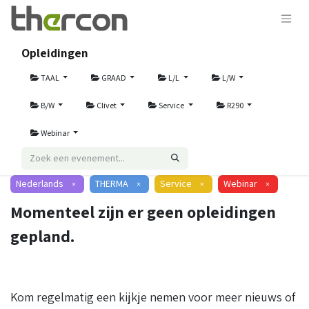
Opleidingen
TAAL
GRAAD
L/L
L/W
B/W
Clivet
Service
R290
Webinar
Nederlands
THERMA
Service
Webinar
×
×
×
×
Momenteel zijn er geen opleidingen
gepland.
Kom regelmatig een kijkje nemen voor meer nieuws of