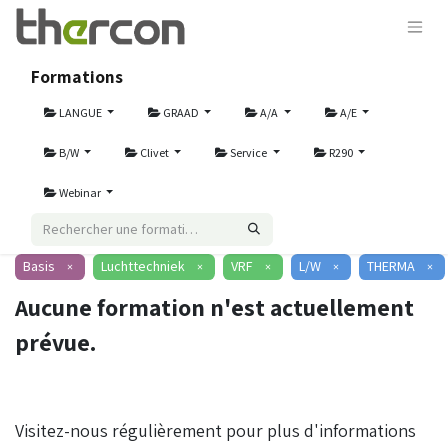
Formations
LANGUE
GRAAD
A/A
A/E
B/W
Clivet
Service
R290
Webinar
Basis
Luchttechniek
VRF
L/W
THERMA
×
×
×
×
×
Aucune formation n'est actuellement
prévue.
Visitez-nous régulièrement pour plus d'informations