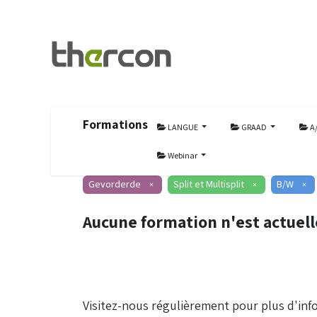
Formations
LANGUE
GRAAD
A
Webinar
Gevorderde
Split et Multisplit
B/W
×
×
×
Aucune formation n'est actuel
Visitez-nous régulièrement pour plus d'inf