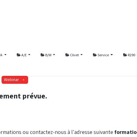
/A
A/E
B/W
Clivet
Service
R290
Webinar
×
lement prévue.
ormations ou contactez-nous à l'adresse suivante
formati