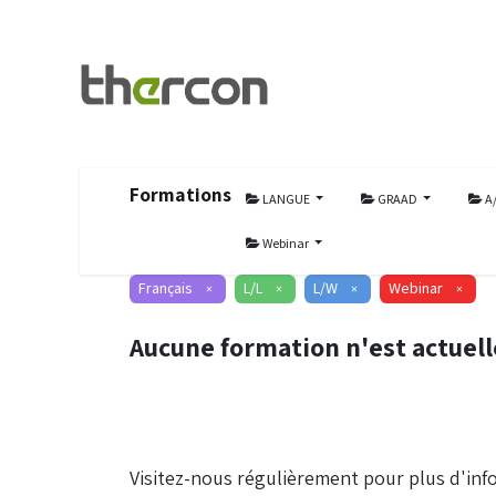
Formations
LANGUE
GRAAD
A
Webinar
Français
L/L
L/W
Webinar
×
×
×
×
Aucune formation n'est actuel
Visitez-nous régulièrement pour plus d'inf