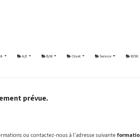
/A
A/E
B/W
Clivet
Service
R290
lement prévue.
ormations ou contactez-nous à l'adresse suivante
formati