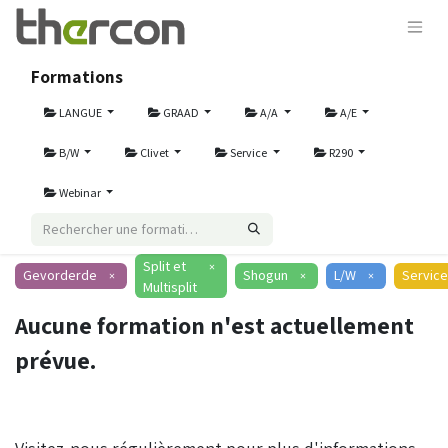
Formations
LANGUE
GRAAD
A/A
A/E
B/W
Clivet
Service
R290
Webinar
Split et
×
Gevorderde
Shogun
L/W
Service
×
×
×
Multisplit
Aucune formation n'est actuellement
prévue.