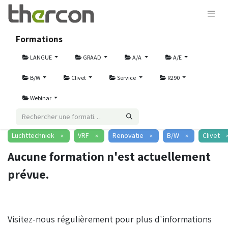
Formations
LANGUE
GRAAD
A/A
A/E
B/W
Clivet
Service
R290
Webinar
Luchttechniek
VRF
Renovatie
B/W
Clivet
×
×
×
×
Aucune formation n'est actuellement
prévue.
Visitez-nous régulièrement pour plus d'informations