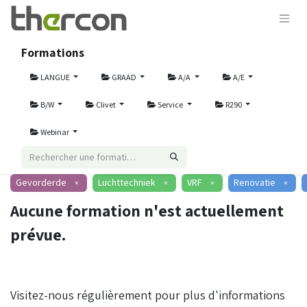
Formations
LANGUE
GRAAD
A/A
A/E
B/W
Clivet
Service
R290
Webinar
Gevorderde
Luchttechniek
VRF
Renovatie
×
×
×
×
Aucune formation n'est actuellement
prévue.
Visitez-nous régulièrement pour plus d'informations