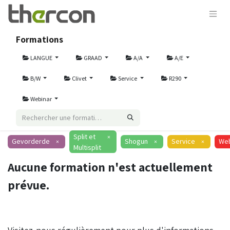
Formations
LANGUE
GRAAD
A/A
A/E
B/W
Clivet
Service
R290
Webinar
Split et
×
Gevorderde
Shogun
Service
Web
×
×
×
Multisplit
Aucune formation n'est actuellement
prévue.