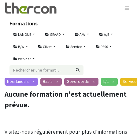
Formations
LANGUE
GRAAD
A/A
A/E
B/W
Clivet
Service
R290
Webinar
Néerlandais
Basis
Gevorderde
L/L
Service
×
×
×
×
Aucune formation n'est actuellement
prévue.
Visitez-nous régulièrement pour plus d'informations