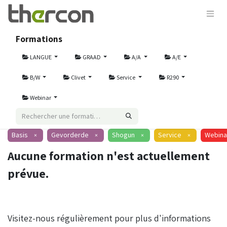
Formations
LANGUE
GRAAD
A/A
A/E
B/W
Clivet
Service
R290
Webinar
Basis
Gevorderde
Shogun
Service
Webina
×
×
×
×
Aucune formation n'est actuellement
prévue.
Visitez-nous régulièrement pour plus d'informations