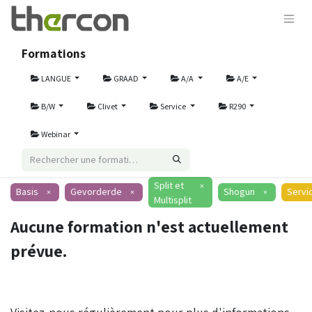
Formations
LANGUE
GRAAD
A/A
A/E
B/W
Clivet
Service
R290
Webinar
Split et
×
Basis
Gevorderde
Shogun
Servi
×
×
×
Multisplit
Aucune formation n'est actuellement
prévue.