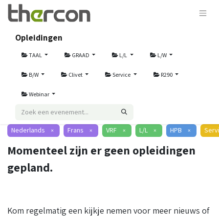
Opleidingen
TAAL
GRAAD
L/L
L/W
B/W
Clivet
Service
R290
Webinar
Nederlands
Frans
VRF
L/L
HPB
Serv
×
×
×
×
×
Momenteel zijn er geen opleidingen
gepland.
Kom regelmatig een kijkje nemen voor meer nieuws of