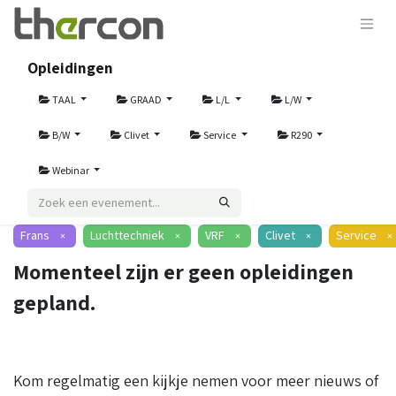
Opleidingen
TAAL
GRAAD
L/L
L/W
B/W
Clivet
Service
R290
Webinar
Frans
Luchttechniek
VRF
Clivet
Service
×
×
×
×
×
Momenteel zijn er geen opleidingen
gepland.
Kom regelmatig een kijkje nemen voor meer nieuws of