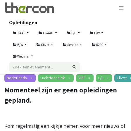
Opleidingen
TAAL
GRAAD
L/L
L/W
B/W
Clivet
Service
R290
Webinar
Nederlands
Luchttechniek
VRF
L/L
Clivet
×
×
×
×
Momenteel zijn er geen opleidingen
gepland.
Kom regelmatig een kijkje nemen voor meer nieuws of