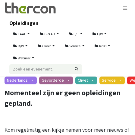
Opleidingen
TAAL
GRAAD
L/L
L/W
B/W
Clivet
Service
R290
Webinar
Nederlands
Gevorderde
Clivet
Service
We
×
×
×
×
Momenteel zijn er geen opleidingen
gepland.
Kom regelmatig een kijkje nemen voor meer nieuws of