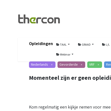
Opleidingen
TAAL
GRAAD
L/L
Webinar
Nederlands
Gevorderde
VRF
Re
×
×
×
Momenteel zijn er geen opleid
Kom regelmatig een kijkje nemen voor meer