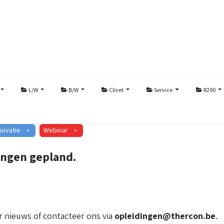
L/W
B/W
Clivet
Service
R290
novatie
Webinar
×
×
ingen gepland.
 nieuws of contacteer ons via
opleidingen@thercon.be
.