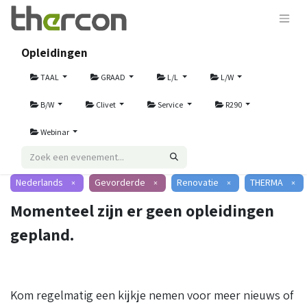
Opleidingen
TAAL
GRAAD
L/L
L/W
B/W
Clivet
Service
R290
Webinar
Nederlands
Gevorderde
Renovatie
THERMA
×
×
×
×
Momenteel zijn er geen opleidingen
gepland.
Kom regelmatig een kijkje nemen voor meer nieuws of