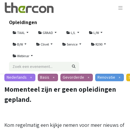
Opleidingen
TAAL
GRAAD
L/L
L/W
B/W
Clivet
Service
R290
Webinar
Nederlands
Basis
Gevorderde
Renovatie
×
×
×
×
Momenteel zijn er geen opleidingen
gepland.
Kom regelmatig een kijkje nemen voor meer nieuws of