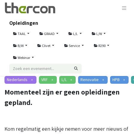
Opleidingen
TAAL
GRAAD
L/L
L/W
B/W
Clivet
Service
R290
Webinar
Nederlands
VRF
L/L
Renovatie
HPB
×
×
×
×
×
Momenteel zijn er geen opleidingen
gepland.
Kom regelmatig een kijkje nemen voor meer nieuws of