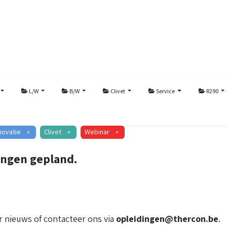
L/W
B/W
Clivet
Service
R290
novatie
Clivet
Webinar
×
×
×
ingen gepland.
 nieuws of contacteer ons via
opleidingen@thercon.be
.