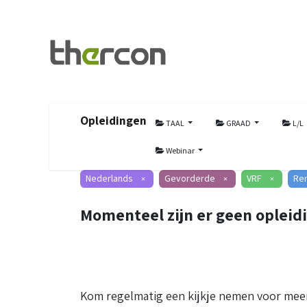
Opleidingen
TAAL
GRAAD
L/L
Webinar
Nederlands
Gevorderde
VRF
Re
×
×
×
Momenteel zijn er geen opleid
Kom regelmatig een kijkje nemen voor meer