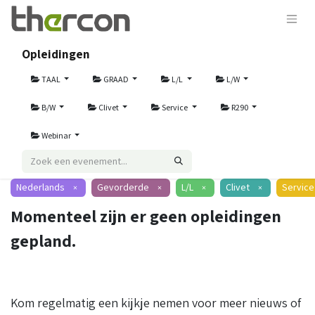
Opleidingen
TAAL
GRAAD
L/L
L/W
B/W
Clivet
Service
R290
Webinar
Nederlands
Gevorderde
L/L
Clivet
Service
×
×
×
×
Momenteel zijn er geen opleidingen
gepland.
Kom regelmatig een kijkje nemen voor meer nieuws of