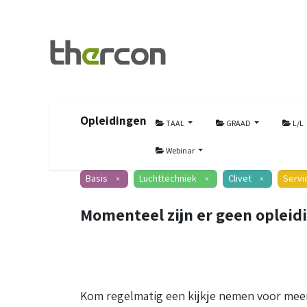
Opleidingen
TAAL
GRAAD
L/L
Webinar
Basis
Luchttechniek
Clivet
Servi
×
×
×
Momenteel zijn er geen opleid
Kom regelmatig een kijkje nemen voor meer