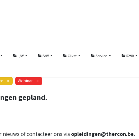
L/W
B/W
Clivet
Service
R290
ce
Webinar
×
×
ingen gepland.
 nieuws of contacteer ons via
opleidingen@thercon.be
.