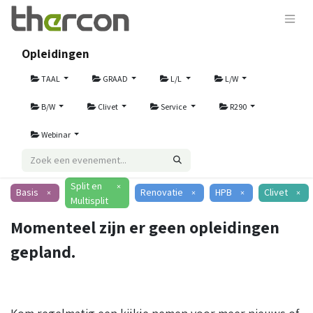
Opleidingen
TAAL
GRAAD
L/L
L/W
B/W
Clivet
Service
R290
Webinar
Split en
×
Basis
Renovatie
HPB
Clivet
×
×
×
×
Multisplit
Momenteel zijn er geen opleidingen
gepland.