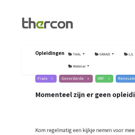
Opleidingen
TAAL
GRAAD
L/L
Webinar
Frans
Gevorderde
VRF
Renovati
×
×
×
Momenteel zijn er geen opleid
Kom regelmatig een kijkje nemen voor meer