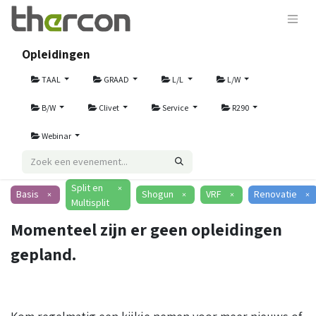
Opleidingen
TAAL
GRAAD
L/L
L/W
B/W
Clivet
Service
R290
Webinar
Split en
×
Basis
Shogun
VRF
Renovatie
×
×
×
×
Multisplit
Momenteel zijn er geen opleidingen
gepland.