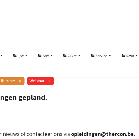
L/W
B/W
Clivet
Service
R290
thermie
Webinar
×
×
ingen gepland.
 nieuws of contacteer ons via
opleidingen@thercon.be
.