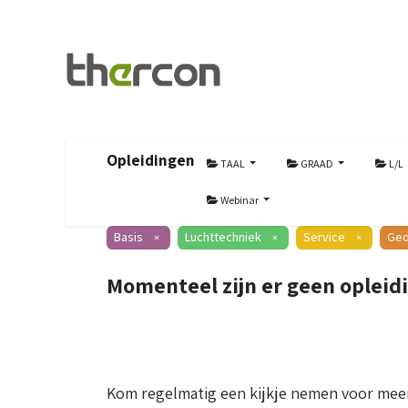
Opleidingen
TAAL
GRAAD
L/L
Webinar
Basis
Luchttechniek
Service
Geo
×
×
×
Momenteel zijn er geen opleid
Kom regelmatig een kijkje nemen voor meer