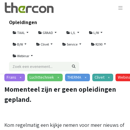
Opleidingen
TAAL
GRAAD
L/L
L/W
B/W
Clivet
Service
R290
Webinar
Frans
Luchttechniek
THERMA
Clivet
Webina
×
×
×
×
Momenteel zijn er geen opleidingen
gepland.
Kom regelmatig een kijkje nemen voor meer nieuws of