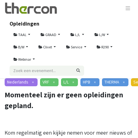
Opleidingen
TAAL
GRAAD
L/L
L/W
B/W
Clivet
Service
R290
Webinar
Nederlands
VRF
L/L
HPB
THERMA
Se
×
×
×
×
×
Momenteel zijn er geen opleidingen
gepland.
Kom regelmatig een kijkje nemen voor meer nieuws of