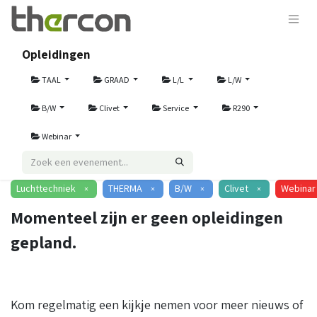
Opleidingen
TAAL
GRAAD
L/L
L/W
B/W
Clivet
Service
R290
Webinar
Luchttechniek
THERMA
B/W
Clivet
Webinar
×
×
×
×
Momenteel zijn er geen opleidingen
gepland.
Kom regelmatig een kijkje nemen voor meer nieuws of