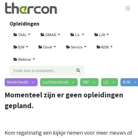
Opleidingen
TAAL
GRAAD
L/L
L/W
B/W
Clivet
Service
R290
Webinar
Nederlands
Luchttechniek
VRF
L/L
B/W
×
×
×
×
×
Momenteel zijn er geen opleidingen
gepland.
Kom regelmatig een kijkje nemen voor meer nieuws of