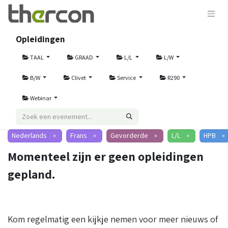
Opleidingen
TAAL
GRAAD
L/L
L/W
B/W
Clivet
Service
R290
Webinar
Nederlands
Frans
Gevorderde
L/L
HPB
×
×
×
×
×
Momenteel zijn er geen opleidingen
gepland.
Kom regelmatig een kijkje nemen voor meer nieuws of