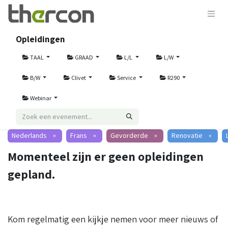
Opleidingen
TAAL
GRAAD
L/L
L/W
B/W
Clivet
Service
R290
Webinar
Nederlands
Frans
Gevorderde
Renovatie
×
×
×
×
Momenteel zijn er geen opleidingen
gepland.
Kom regelmatig een kijkje nemen voor meer nieuws of