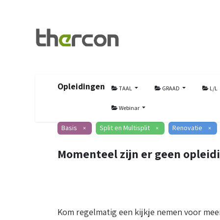
Opleidingen
TAAL
GRAAD
L/L
Webinar
Basis
Split en Multisplit
Renovatie
×
×
×
Momenteel zijn er geen opleid
Kom regelmatig een kijkje nemen voor meer