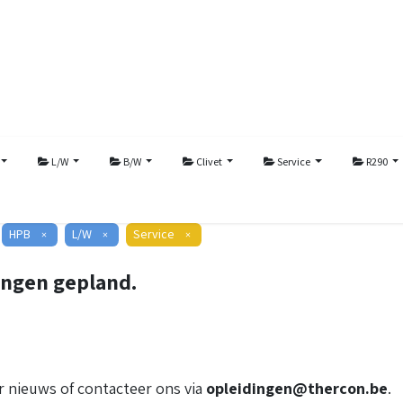
L/W
B/W
Clivet
Service
R290
HPB
L/W
Service
×
×
×
ingen gepland.
 nieuws of contacteer ons via
opleidingen@thercon.be
.