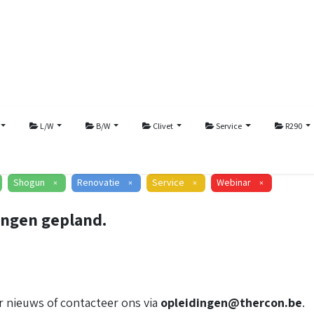
L/W
B/W
Clivet
Service
R290
Shogun
Renovatie
Service
Webinar
×
×
×
×
ingen gepland.
 nieuws of contacteer ons via
opleidingen@thercon.be
.