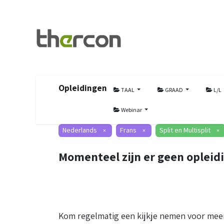
Opleidingen
TAAL
GRAAD
L/L
Webinar
Nederlands
Frans
Split en Multisplit
×
×
×
Momenteel zijn er geen opleid
Kom regelmatig een kijkje nemen voor meer