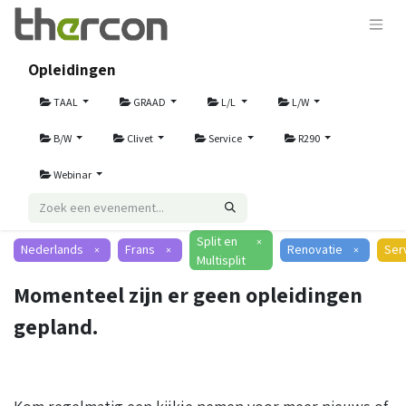
Opleidingen
TAAL
GRAAD
L/L
L/W
B/W
Clivet
Service
R290
Webinar
Split en
×
Nederlands
Frans
Renovatie
Ser
×
×
×
Multisplit
Momenteel zijn er geen opleidingen
gepland.