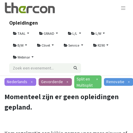
Opleidingen
TAAL
GRAAD
L/L
L/W
B/W
Clivet
Service
R290
Webinar
Split en
×
Nederlands
Gevorderde
Renovatie
×
×
×
Multisplit
Momenteel zijn er geen opleidingen
gepland.